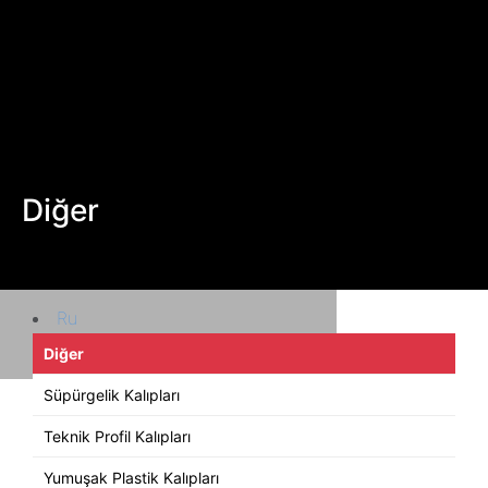
Ürün Tasarım-Geliştirme
Danışmanlık -Eğitim
Teknik servis
BLOG
TEKNOLOJİLER
BİZE ULAŞIN
Diğer
En
Ru
Diğer
Süpürgelik Kalıpları
Teknik Profil Kalıpları
Yumuşak Plastik Kalıpları