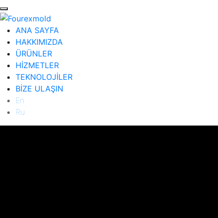
ANA SAYFA
HAKKIMIZDA
ÜRÜNLER
HİZMETLER
TEKNOLOJİLER
BİZE ULAŞIN
En
Ru
ANA SAYFA
HAKKIMIZDA
ÜRÜNLER
Diğer