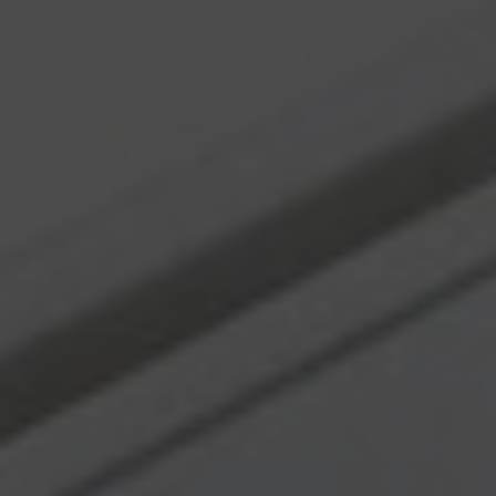
Süpürgelik Kalıpları
Teknik Profil Kalıpları
Yumuşak Plastik Kalıpları
Boru Profili Kalıpları
Ahşap Plastik Kompozit Kalıpları
Monoblok Panjur Kutu Kalıpları
Lambri ve Aksesuar Profil kalıpları
Alçıpan Köşe Profili Kalıpları
Perde Profili Kalıpları
Kablo Kanalı Kalıpları
Denizlik Kalıpları
Kapı Ve Pencere Yardımcı Profil Kalıpları
Kapı ve Pencere Ana Profil Kalıpları
HİZMETLER
Plastik Extrüzyon Kalıp İmalatı
Kesme-Delme kalıp imalatı
Co-Extrüzyon Uygulamaları
Post-Extrüzyon Uygulamaları
Desen uygulamaları
Plastik Extrüzyon Kalıp Revizyonu-Bakımı
Yedek parça imalatı