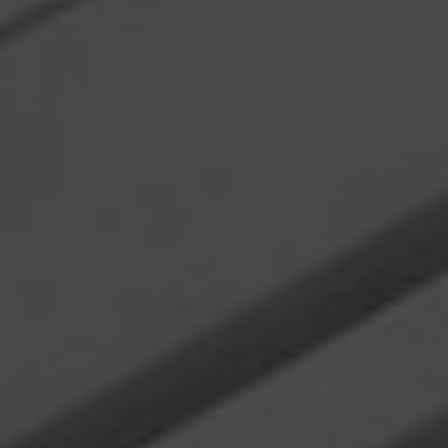
Ürün Tasarım-Geliştirme
Danışmanlık -Eğitim
Teknik servis
BLOG
TEKNOLOJİLER
BİZE ULAŞIN
En
Ru