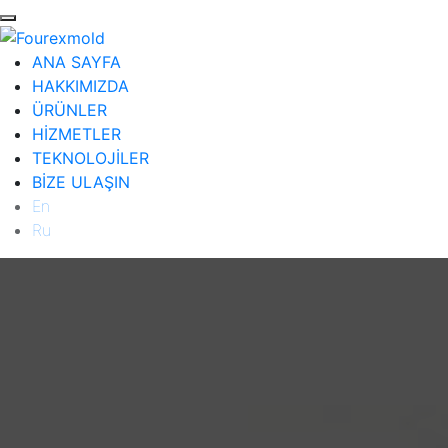
ANA SAYFA
HAKKIMIZDA
ÜRÜNLER
HİZMETLER
TEKNOLOJİLER
BİZE ULAŞIN
En
Ru
ANA SAYFA
HAKKIMIZDA
ÜRÜNLER
Diğer